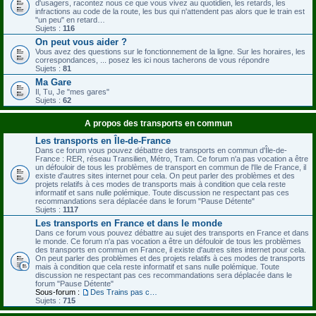
d'usagers, racontez nous ce que vous vivez au quotidien, les retards, les
infractions au code de la route, les bus qui n'attendent pas alors que le train est
"un peu" en retard…
Sujets :
116
On peut vous aider ?
Vous avez des questions sur le fonctionnement de la ligne. Sur les horaires, les
correspondances, ... posez les ici nous tacherons de vous répondre
Sujets :
81
Ma Gare
Il, Tu, Je "mes gares"
Sujets :
62
A propos des transports en commun
Les transports en Île-de-France
Dans ce forum vous pouvez débattre des transports en commun d'Île-de-
France : RER, réseau Transilien, Métro, Tram. Ce forum n'a pas vocation a être
un défouloir de tous les problèmes de transport en commun de l'Ile de France, il
existe d'autres sites internet pour cela. On peut parler des problèmes et des
projets relatifs à ces modes de transports mais à condition que cela reste
informatif et sans nulle polémique. Toute discussion ne respectant pas ces
recommandations sera déplacée dans le forum "Pause Détente"
Sujets :
1117
Les transports en France et dans le monde
Dans ce forum vous pouvez débattre au sujet des transports en France et dans
le monde. Ce forum n'a pas vocation a être un défouloir de tous les problèmes
des transports en commun en France, il existe d'autres sites internet pour cela.
On peut parler des problèmes et des projets relatifs à ces modes de transports
mais à condition que cela reste informatif et sans nulle polémique. Toute
discussion ne respectant pas ces recommandations sera déplacée dans le
forum "Pause Détente"
Sous-forum :
Des Trains pas comme les nôtres
Sujets :
715