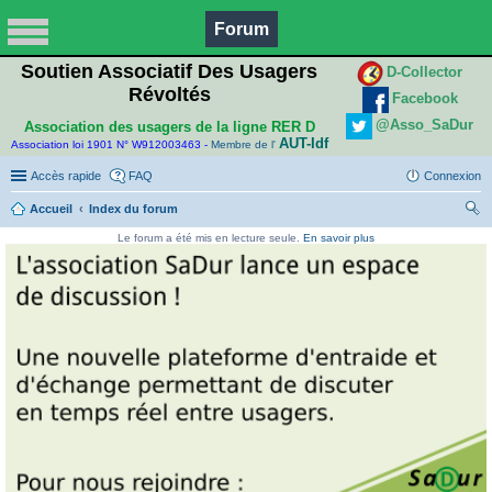
Forum
Soutien Associatif Des Usagers
D-Collector
Révoltés
Facebook
@Asso_SaDur
Association des usagers de la ligne RER D
AUT-Idf
Association loi 1901 N° W912003463 -
Membre de l'
Accès rapide
FAQ
Connexion
Accueil
Index du forum
ec
Le forum a été mis en lecture seule.
En savoir plus
her
ch
er