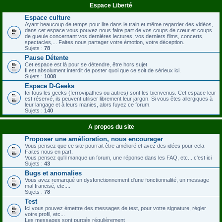
Espace Liberté
Espace culture
Ayant beaucoup de temps pour lire dans le train et même regarder des vidéos,
dans cet espace vous pouvez nous faire part de vos coups de cœur et coups
de gueule concernant vos dernières lectures, vos derniers films, concerts,
spectacles,... Faites nous partager votre émotion, votre déception.
Sujets :
78
Pause Détente
Cet espace est là pour se détendre, être hors sujet.
Il est absolument interdit de poster quoi que ce soit de sérieux ici.
Sujets :
1008
Espace D-Geeks
Ici tous les geeks (ferrovipathes ou autres) sont les bienvenus. Cet espace leur
est réservé, ils peuvent utiliser librement leur jargon. Si vous êtes allergiques à
leur langage et à leurs manies, alors fuyez ce forum.
Sujets :
140
A propos du site
Proposer une amélioration, nous encourager
Vous pensez que ce site pourrait être amélioré et avez des idées pour cela.
Faites nous en part.
Vous pensez qu'il manque un forum, une réponse dans les FAQ, etc... c'est ici
Sujets :
43
Bugs et anomalies
Vous avez remarqué un dysfonctionnement d'une fonctionnalité, un message
mal francisé, etc....
Sujets :
78
Test
Ici vous pouvez émettre des messages de test, pour votre signature, régler
votre profil, etc...
Les messages sont purgés régulièrement