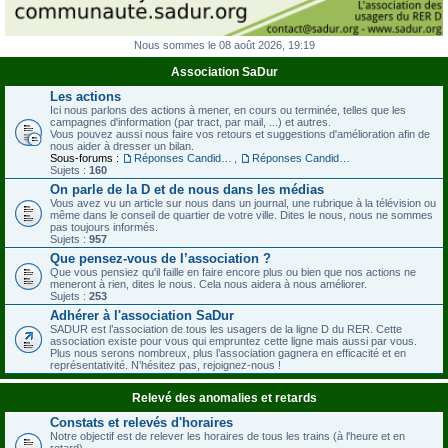
Nous sommes le 08 août 2026, 19:19
Association SaDur
Les actions
Ici nous parlons des actions à mener, en cours ou terminée, telles que les
campagnes d'information (par tract, par mail, ...) et autres.
Vous pouvez aussi nous faire vos retours et suggestions d'amélioration afin de
nous aider à dresser un bilan.
Sous-forums :
Réponses Candidats à notre questionnaire - Législatives 2012
,
Réponses Candidats à notre questionnaire - Régionales 2015
Sujets :
160
On parle de la D et de nous dans les médias
Vous avez vu un article sur nous dans un journal, une rubrique à la télévision ou
même dans le conseil de quartier de votre ville. Dites le nous, nous ne sommes
pas toujours informés.
Sujets :
957
Que pensez-vous de l’association ?
Que vous pensiez qu'il faille en faire encore plus ou bien que nos actions ne
meneront à rien, dites le nous. Cela nous aidera à nous améliorer.
Sujets :
253
Adhérer à l'association SaDur
SADUR est l’association de tous les usagers de la ligne D du RER. Cette
association existe pour vous qui empruntez cette ligne mais aussi par vous.
Plus nous serons nombreux, plus l’association gagnera en efficacité et en
représentativité. N’hésitez pas, rejoignez-nous !
Relevé des anomalies et retards
Constats et relevés d'horaires
Notre objectif est de relever les horaires de tous les trains (à l'heure et en
retard).