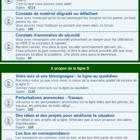
C'est ici que vous pouvez nous aider.
Sujets :
4214
Constats de matériel dégradé ou défaillant
Vous avez remarqué qu'un écran annonçant les horaires est en panne, un haut-
parleur hs, etc...
Vous pouvez nous l'indiquer en postant une news dans ce forum.
Sujets :
285
Constats d'anomalies de sécurité
Vous avez remarqués une anomalie présentant un danger pour les utilisateurs
du RER D et souhaitez le signaler.
Barrière cassée, trou dans le quai, escalier anormalement glissant, etc....
Il faut préciser la gare concernée, et être le plus précis possible afin que nous
puissions localiser le problème. Une photo sera aussi la bienvenue.
Sujets :
80
A propos de la ligne D
Votre avis et vos témoignages : la ligne au quotidien
Racontez-nous ce que vous vivez à cause de la mauvaise qualité de service de
la ligne D.
Donnez-nous votre avis sur la ligne au quotidien.
Sujets :
1138
Perturbations annoncées - Travaux
retrouvez ici les perturbations annoncées sur la ligne telles que les grèves, les
travaux, les périodes de trafic allégé ...
Sujets :
182
Des idées et des projets pour améliorer la situation
On débat ici des projets de la ligne. N'hésitez pas à nous proposer des idées
d'amélioration.
Sujets :
258
Les bus en correspondance
Les transports en commun, sont un tout, et les bus font partie de notre vie