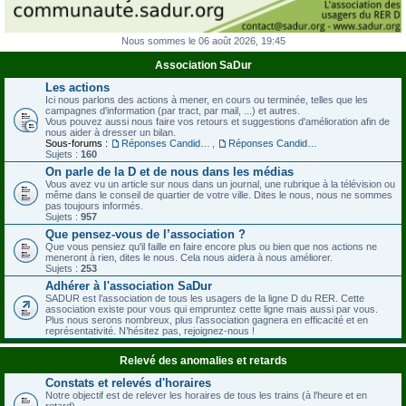
Nous sommes le 06 août 2026, 19:45
Association SaDur
Les actions
Ici nous parlons des actions à mener, en cours ou terminée, telles que les
campagnes d'information (par tract, par mail, ...) et autres.
Vous pouvez aussi nous faire vos retours et suggestions d'amélioration afin de
nous aider à dresser un bilan.
Sous-forums :
Réponses Candidats à notre questionnaire - Législatives 2012
,
Réponses Candidats à notre questionnaire - Régionales 2015
Sujets :
160
On parle de la D et de nous dans les médias
Vous avez vu un article sur nous dans un journal, une rubrique à la télévision ou
même dans le conseil de quartier de votre ville. Dites le nous, nous ne sommes
pas toujours informés.
Sujets :
957
Que pensez-vous de l’association ?
Que vous pensiez qu'il faille en faire encore plus ou bien que nos actions ne
meneront à rien, dites le nous. Cela nous aidera à nous améliorer.
Sujets :
253
Adhérer à l'association SaDur
SADUR est l’association de tous les usagers de la ligne D du RER. Cette
association existe pour vous qui empruntez cette ligne mais aussi par vous.
Plus nous serons nombreux, plus l’association gagnera en efficacité et en
représentativité. N’hésitez pas, rejoignez-nous !
Relevé des anomalies et retards
Constats et relevés d'horaires
Notre objectif est de relever les horaires de tous les trains (à l'heure et en
retard).