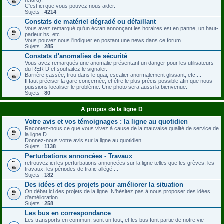
C'est ici que vous pouvez nous aider.
Sujets :
4214
Constats de matériel dégradé ou défaillant
Vous avez remarqué qu'un écran annonçant les horaires est en panne, un haut-
parleur hs, etc...
Vous pouvez nous l'indiquer en postant une news dans ce forum.
Sujets :
285
Constats d'anomalies de sécurité
Vous avez remarqués une anomalie présentant un danger pour les utilisateurs
du RER D et souhaitez le signaler.
Barrière cassée, trou dans le quai, escalier anormalement glissant, etc....
Il faut préciser la gare concernée, et être le plus précis possible afin que nous
puissions localiser le problème. Une photo sera aussi la bienvenue.
Sujets :
80
A propos de la ligne D
Votre avis et vos témoignages : la ligne au quotidien
Racontez-nous ce que vous vivez à cause de la mauvaise qualité de service de
la ligne D.
Donnez-nous votre avis sur la ligne au quotidien.
Sujets :
1138
Perturbations annoncées - Travaux
retrouvez ici les perturbations annoncées sur la ligne telles que les grèves, les
travaux, les périodes de trafic allégé ...
Sujets :
182
Des idées et des projets pour améliorer la situation
On débat ici des projets de la ligne. N'hésitez pas à nous proposer des idées
d'amélioration.
Sujets :
258
Les bus en correspondance
Les transports en commun, sont un tout, et les bus font partie de notre vie