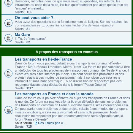
d'usagers, racontez nous ce que vous vivez au quotidien, les retards, les
infractions au code de la route, les bus qui n'attendent pas alors que le train est
"un peu" en retard…
Sujets :
116
On peut vous aider ?
Vous avez des questions sur le fonctionnement de la ligne. Sur les horaires, les
correspondances, ... posez les ici nous tacherons de vous répondre
Sujets :
81
Ma Gare
Il, Tu, Je "mes gares"
Sujets :
62
A propos des transports en commun
Les transports en Île-de-France
Dans ce forum vous pouvez débattre des transports en commun d'Île-de-
France : RER, réseau Transilien, Métro, Tram. Ce forum n'a pas vocation a être
un défouloir de tous les problèmes de transport en commun de l'Ile de France, il
existe d'autres sites internet pour cela. On peut parler des problèmes et des
projets relatifs à ces modes de transports mais à condition que cela reste
informatif et sans nulle polémique. Toute discussion ne respectant pas ces
recommandations sera déplacée dans le forum "Pause Détente"
Sujets :
1117
Les transports en France et dans le monde
Dans ce forum vous pouvez débattre au sujet des transports en France et dans
le monde. Ce forum n'a pas vocation a être un défouloir de tous les problèmes
des transports en commun en France, il existe d'autres sites internet pour cela.
On peut parler des problèmes et des projets relatifs à ces modes de transports
mais à condition que cela reste informatif et sans nulle polémique. Toute
discussion ne respectant pas ces recommandations sera déplacée dans le
forum "Pause Détente"
Sous-forum :
Des Trains pas comme les nôtres
Sujets :
715