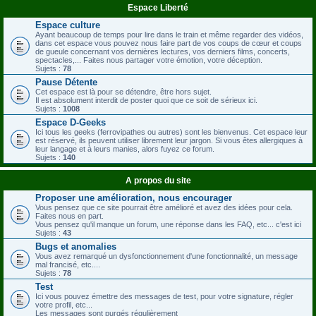
Espace Liberté
Espace culture
Ayant beaucoup de temps pour lire dans le train et même regarder des vidéos,
dans cet espace vous pouvez nous faire part de vos coups de cœur et coups
de gueule concernant vos dernières lectures, vos derniers films, concerts,
spectacles,... Faites nous partager votre émotion, votre déception.
Sujets :
78
Pause Détente
Cet espace est là pour se détendre, être hors sujet.
Il est absolument interdit de poster quoi que ce soit de sérieux ici.
Sujets :
1008
Espace D-Geeks
Ici tous les geeks (ferrovipathes ou autres) sont les bienvenus. Cet espace leur
est réservé, ils peuvent utiliser librement leur jargon. Si vous êtes allergiques à
leur langage et à leurs manies, alors fuyez ce forum.
Sujets :
140
A propos du site
Proposer une amélioration, nous encourager
Vous pensez que ce site pourrait être amélioré et avez des idées pour cela.
Faites nous en part.
Vous pensez qu'il manque un forum, une réponse dans les FAQ, etc... c'est ici
Sujets :
43
Bugs et anomalies
Vous avez remarqué un dysfonctionnement d'une fonctionnalité, un message
mal francisé, etc....
Sujets :
78
Test
Ici vous pouvez émettre des messages de test, pour votre signature, régler
votre profil, etc...
Les messages sont purgés régulièrement