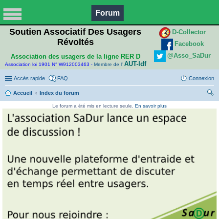
Forum
Soutien Associatif Des Usagers
D-Collector
Révoltés
Facebook
@Asso_SaDur
Association des usagers de la ligne RER D
AUT-Idf
Association loi 1901 N° W912003463 -
Membre de l'
Accès rapide
FAQ
Connexion
Accueil
Index du forum
ec
Le forum a été mis en lecture seule.
En savoir plus
her
ch
er