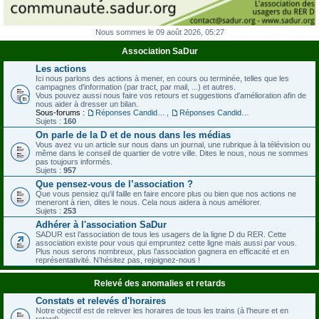
Nous sommes le 09 août 2026, 05:27
Association SaDur
Les actions
Ici nous parlons des actions à mener, en cours ou terminée, telles que les
campagnes d'information (par tract, par mail, ...) et autres.
Vous pouvez aussi nous faire vos retours et suggestions d'amélioration afin de
nous aider à dresser un bilan.
Sous-forums :
Réponses Candidats à notre questionnaire - Législatives 2012
,
Réponses Candidats à notre questionnaire - Régionales 2015
Sujets :
160
On parle de la D et de nous dans les médias
Vous avez vu un article sur nous dans un journal, une rubrique à la télévision ou
même dans le conseil de quartier de votre ville. Dites le nous, nous ne sommes
pas toujours informés.
Sujets :
957
Que pensez-vous de l’association ?
Que vous pensiez qu'il faille en faire encore plus ou bien que nos actions ne
meneront à rien, dites le nous. Cela nous aidera à nous améliorer.
Sujets :
253
Adhérer à l'association SaDur
SADUR est l’association de tous les usagers de la ligne D du RER. Cette
association existe pour vous qui empruntez cette ligne mais aussi par vous.
Plus nous serons nombreux, plus l’association gagnera en efficacité et en
représentativité. N’hésitez pas, rejoignez-nous !
Relevé des anomalies et retards
Constats et relevés d'horaires
Notre objectif est de relever les horaires de tous les trains (à l'heure et en
retard).