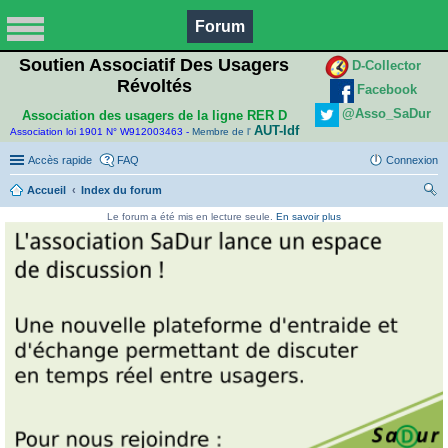
Forum
Soutien Associatif Des Usagers
D-Collector
Révoltés
Facebook
@Asso_SaDur
Association des usagers de la ligne RER D
AUT-Idf
Association loi 1901 N° W912003463 -
Membre de l'
Accès rapide
FAQ
Connexion
Accueil
Index du forum
ec
Le forum a été mis en lecture seule.
En savoir plus
her
ch
er