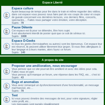
Espace Liberté
Espace culture
Ayant beaucoup de temps pour lire dans le train et même regarder des vidéos,
dans cet espace vous pouvez nous faire part de vos coups de cœur et coups
de gueule concernant vos dernières lectures, vos derniers films, concerts,
spectacles,... Faites nous partager votre émotion, votre déception.
Sujets :
78
Pause Détente
Cet espace est là pour se détendre, être hors sujet.
Il est absolument interdit de poster quoi que ce soit de sérieux ici.
Sujets :
1008
Espace D-Geeks
Ici tous les geeks (ferrovipathes ou autres) sont les bienvenus. Cet espace leur
est réservé, ils peuvent utiliser librement leur jargon. Si vous êtes allergiques à
leur langage et à leurs manies, alors fuyez ce forum.
Sujets :
140
A propos du site
Proposer une amélioration, nous encourager
Vous pensez que ce site pourrait être amélioré et avez des idées pour cela.
Faites nous en part.
Vous pensez qu'il manque un forum, une réponse dans les FAQ, etc... c'est ici
Sujets :
43
Bugs et anomalies
Vous avez remarqué un dysfonctionnement d'une fonctionnalité, un message
mal francisé, etc....
Sujets :
78
Test
Ici vous pouvez émettre des messages de test, pour votre signature, régler
votre profil, etc...
Les messages sont purgés régulièrement