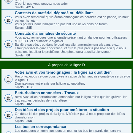
C'est ici que vous pouvez nous aider.
Sujets :
4214
Constats de matériel dégradé ou défaillant
Vous avez remarqué qu'un écran annonçant les horaires est en panne, un haut-
parleur hs, etc...
Vous pouvez nous l'indiquer en postant une news dans ce forum.
Sujets :
285
Constats d'anomalies de sécurité
Vous avez remarqués une anomalie présentant un danger pour les utilisateurs
du RER D et souhaitez le signaler.
Barrière cassée, trou dans le quai, escalier anormalement glissant, etc....
Il faut préciser la gare concernée, et être le plus précis possible afin que nous
puissions localiser le problème. Une photo sera aussi la bienvenue.
Sujets :
80
A propos de la ligne D
Votre avis et vos témoignages : la ligne au quotidien
Racontez-nous ce que vous vivez à cause de la mauvaise qualité de service de
la ligne D.
Donnez-nous votre avis sur la ligne au quotidien.
Sujets :
1138
Perturbations annoncées - Travaux
retrouvez ici les perturbations annoncées sur la ligne telles que les grèves, les
travaux, les périodes de trafic allégé ...
Sujets :
182
Des idées et des projets pour améliorer la situation
On débat ici des projets de la ligne. N'hésitez pas à nous proposer des idées
d'amélioration.
Sujets :
258
Les bus en correspondance
Les transports en commun, sont un tout, et les bus font partie de notre vie