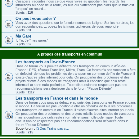
d'usagers, racontez nous ce que vous vivez au quotidien, les retards, les
infractions au code de la route, les bus qui n'attendent pas alors que le train est
"un peu" en retard…
Sujets :
116
On peut vous aider ?
Vous avez des questions sur le fonctionnement de la ligne. Sur les horaires, les
correspondances, ... posez les ici nous tacherons de vous répondre
Sujets :
81
Ma Gare
Il, Tu, Je "mes gares"
Sujets :
62
A propos des transports en commun
Les transports en Île-de-France
Dans ce forum vous pouvez débattre des transports en commun d'Île-de-
France : RER, réseau Transilien, Métro, Tram. Ce forum n'a pas vocation a être
un défouloir de tous les problèmes de transport en commun de l'Ile de France, il
existe d'autres sites internet pour cela. On peut parler des problèmes et des
projets relatifs à ces modes de transports mais à condition que cela reste
informatif et sans nulle polémique. Toute discussion ne respectant pas ces
recommandations sera déplacée dans le forum "Pause Détente"
Sujets :
1117
Les transports en France et dans le monde
Dans ce forum vous pouvez débattre au sujet des transports en France et dans
le monde. Ce forum n'a pas vocation a être un défouloir de tous les problèmes
des transports en commun en France, il existe d'autres sites internet pour cela.
On peut parler des problèmes et des projets relatifs à ces modes de transports
mais à condition que cela reste informatif et sans nulle polémique. Toute
discussion ne respectant pas ces recommandations sera déplacée dans le
forum "Pause Détente"
Sous-forum :
Des Trains pas comme les nôtres
Sujets :
715