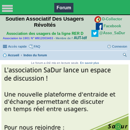
Forum
Soutien Associatif Des Usagers
D-Collector
Révoltés
Facebook
@Asso_SaDur
Association des usagers de la ligne RER D
AUT-Idf
Association loi 1901 N° W912003463 -
Membre de l'
Accès rapide
FAQ
Connexion
Accueil
Index du forum
ec
Le forum a été mis en lecture seule.
En savoir plus
her
ch
er