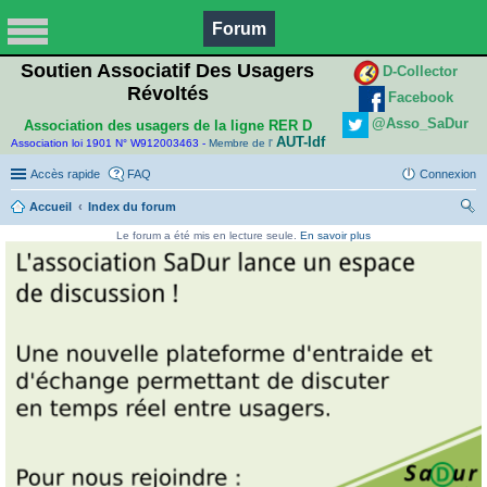
Forum
Soutien Associatif Des Usagers
D-Collector
Révoltés
Facebook
@Asso_SaDur
Association des usagers de la ligne RER D
AUT-Idf
Association loi 1901 N° W912003463 -
Membre de l'
Accès rapide
FAQ
Connexion
Accueil
Index du forum
ec
Le forum a été mis en lecture seule.
En savoir plus
her
ch
er