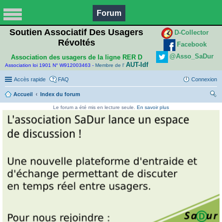
Forum
Soutien Associatif Des Usagers
D-Collector
Révoltés
Facebook
@Asso_SaDur
Association des usagers de la ligne RER D
AUT-Idf
Association loi 1901 N° W912003463 -
Membre de l'
Accès rapide
FAQ
Connexion
Accueil
Index du forum
ec
Le forum a été mis en lecture seule.
En savoir plus
her
ch
er