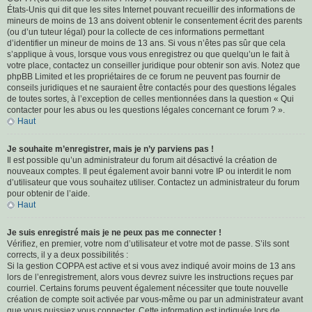
États-Unis qui dit que les sites Internet pouvant recueillir des informations de
mineurs de moins de 13 ans doivent obtenir le consentement écrit des parents
(ou d’un tuteur légal) pour la collecte de ces informations permettant
d’identifier un mineur de moins de 13 ans. Si vous n’êtes pas sûr que cela
s’applique à vous, lorsque vous vous enregistrez ou que quelqu’un le fait à
votre place, contactez un conseiller juridique pour obtenir son avis. Notez que
phpBB Limited et les propriétaires de ce forum ne peuvent pas fournir de
conseils juridiques et ne sauraient être contactés pour des questions légales
de toutes sortes, à l’exception de celles mentionnées dans la question « Qui
contacter pour les abus ou les questions légales concernant ce forum ? ».
Haut
Je souhaite m’enregistrer, mais je n’y parviens pas !
Il est possible qu’un administrateur du forum ait désactivé la création de
nouveaux comptes. Il peut également avoir banni votre IP ou interdit le nom
d’utilisateur que vous souhaitez utiliser. Contactez un administrateur du forum
pour obtenir de l’aide.
Haut
Je suis enregistré mais je ne peux pas me connecter !
Vérifiez, en premier, votre nom d’utilisateur et votre mot de passe. S’ils sont
corrects, il y a deux possibilités :
Si la gestion COPPA est active et si vous avez indiqué avoir moins de 13 ans
lors de l’enregistrement, alors vous devrez suivre les instructions reçues par
courriel. Certains forums peuvent également nécessiter que toute nouvelle
création de compte soit activée par vous-même ou par un administrateur avant
que vous puissiez vous connecter. Cette information est indiquée lors de