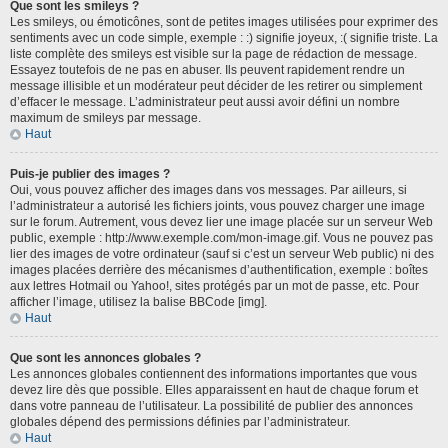
Que sont les smileys ?
Les smileys, ou émoticônes, sont de petites images utilisées pour exprimer des
sentiments avec un code simple, exemple : :) signifie joyeux, :( signifie triste. La
liste complète des smileys est visible sur la page de rédaction de message.
Essayez toutefois de ne pas en abuser. Ils peuvent rapidement rendre un
message illisible et un modérateur peut décider de les retirer ou simplement
d’effacer le message. L’administrateur peut aussi avoir défini un nombre
maximum de smileys par message.
Haut
Puis-je publier des images ?
Oui, vous pouvez afficher des images dans vos messages. Par ailleurs, si
l’administrateur a autorisé les fichiers joints, vous pouvez charger une image
sur le forum. Autrement, vous devez lier une image placée sur un serveur Web
public, exemple : http://www.exemple.com/mon-image.gif. Vous ne pouvez pas
lier des images de votre ordinateur (sauf si c’est un serveur Web public) ni des
images placées derrière des mécanismes d’authentification, exemple : boîtes
aux lettres Hotmail ou Yahoo!, sites protégés par un mot de passe, etc. Pour
afficher l’image, utilisez la balise BBCode [img].
Haut
Que sont les annonces globales ?
Les annonces globales contiennent des informations importantes que vous
devez lire dès que possible. Elles apparaissent en haut de chaque forum et
dans votre panneau de l’utilisateur. La possibilité de publier des annonces
globales dépend des permissions définies par l’administrateur.
Haut