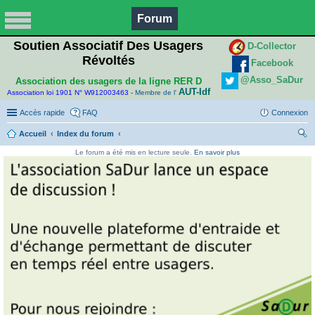
Forum
Soutien Associatif Des Usagers
D-Collector
Révoltés
Facebook
@Asso_SaDur
Association des usagers de la ligne RER D
AUT-Idf
Association loi 1901 N° W912003463 -
Membre de l'
Accès rapide
FAQ
Connexion
Accueil
Index du forum
ec
Le forum a été mis en lecture seule.
En savoir plus
her
ch
er