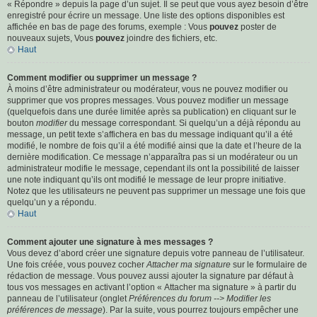
« Répondre » depuis la page d’un sujet. Il se peut que vous ayez besoin d’être
enregistré pour écrire un message. Une liste des options disponibles est
affichée en bas de page des forums, exemple : Vous
pouvez
poster de
nouveaux sujets, Vous
pouvez
joindre des fichiers, etc.
Haut
Comment modifier ou supprimer un message ?
À moins d’être administrateur ou modérateur, vous ne pouvez modifier ou
supprimer que vos propres messages. Vous pouvez modifier un message
(quelquefois dans une durée limitée après sa publication) en cliquant sur le
bouton
modifier
du message correspondant. Si quelqu’un a déjà répondu au
message, un petit texte s’affichera en bas du message indiquant qu’il a été
modifié, le nombre de fois qu’il a été modifié ainsi que la date et l’heure de la
dernière modification. Ce message n’apparaîtra pas si un modérateur ou un
administrateur modifie le message, cependant ils ont la possibilité de laisser
une note indiquant qu’ils ont modifié le message de leur propre initiative.
Notez que les utilisateurs ne peuvent pas supprimer un message une fois que
quelqu’un y a répondu.
Haut
Comment ajouter une signature à mes messages ?
Vous devez d’abord créer une signature depuis votre panneau de l’utilisateur.
Une fois créée, vous pouvez cocher
Attacher ma signature
sur le formulaire de
rédaction de message. Vous pouvez aussi ajouter la signature par défaut à
tous vos messages en activant l’option « Attacher ma signature » à partir du
panneau de l’utilisateur (onglet
Préférences du forum --> Modifier les
préférences de message
). Par la suite, vous pourrez toujours empêcher une