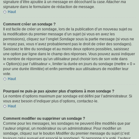
signature d’être ajoutée à un message en décochant la case
Attacher ma
signature
dans le formulaire de rédaction de message.
Haut
Comment créer un sondage ?
Il est facile de créer un sondage, lors de la publication d’un nouveau sujet ou
la modification du premier message d’un sujet (si vous en avez les
permissions), cliquez sur l’onglet
Sondage
sous la partie message (si vous ne
le voyez pas, vous n’avez probablement pas le droit de créer des sondages).
Saisissez le titre du sondage et au moins deux options possibles, saisissez
une option par ligne dans le champ des réponses. Vous pouvez aussi indiquer
le nombre de réponses qu’un utilisateur peut choisir lors de son vote dans
« Option(s) par l’utilisateur », limiter la durée en jours du sondage (mettre « 0 »
pour une durée illimitée) et enfin permettre aux utilisateurs de modifier leur
vote.
Haut
Pourquoi ne puis-je pas ajouter plus d’options à mon sondage ?
Le nombre d’options maximum par sondage est défini par l’administrateur. Si
vous avez besoin d’indiquer plus d’options, contactez-le.
Haut
Comment modifier ou supprimer un sondage ?
Comme pour les messages, les sondages ne peuvent être modifiés que par
l’auteur original, un modérateur ou un administrateur. Pour modifier un
sondage, cliquez sur le bouton
Modifier
du premier message du sujet (c’est
toujours celui auquel est associé le sondage). Si personne n’a voté, l’auteur