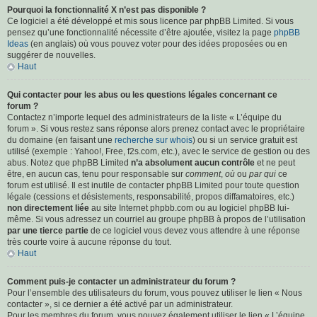
Pourquoi la fonctionnalité X n’est pas disponible ?
Ce logiciel a été développé et mis sous licence par phpBB Limited. Si vous
pensez qu’une fonctionnalité nécessite d’être ajoutée, visitez la page
phpBB
Ideas
(en anglais) où vous pouvez voter pour des idées proposées ou en
suggérer de nouvelles.
Haut
Qui contacter pour les abus ou les questions légales concernant ce
forum ?
Contactez n’importe lequel des administrateurs de la liste « L’équipe du
forum ». Si vous restez sans réponse alors prenez contact avec le propriétaire
du domaine (en faisant une
recherche sur whois
) ou si un service gratuit est
utilisé (exemple : Yahoo!, Free, f2s.com, etc.), avec le service de gestion ou des
abus. Notez que phpBB Limited
n’a absolument aucun contrôle
et ne peut
être, en aucun cas, tenu pour responsable sur
comment
,
où
ou
par qui
ce
forum est utilisé. Il est inutile de contacter phpBB Limited pour toute question
légale (cessions et désistements, responsabilité, propos diffamatoires, etc.)
non directement liée
au site Internet phpbb.com ou au logiciel phpBB lui-
même. Si vous adressez un courriel au groupe phpBB à propos de l’utilisation
par une tierce partie
de ce logiciel vous devez vous attendre à une réponse
très courte voire à aucune réponse du tout.
Haut
Comment puis-je contacter un administrateur du forum ?
Pour l’ensemble des utilisateurs du forum, vous pouvez utiliser le lien « Nous
contacter », si ce dernier a été activé par un administrateur.
Pour les membres du forum, vous pouvez également utiliser le lien « L’équipe