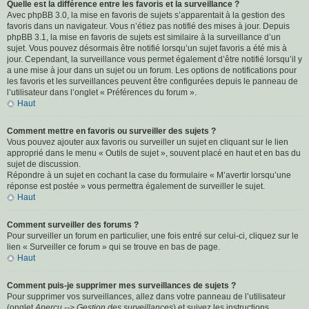
Quelle est la différence entre les favoris et la surveillance ?
Avec phpBB 3.0, la mise en favoris de sujets s’apparentait à la gestion des
favoris dans un navigateur. Vous n’étiez pas notifié des mises à jour. Depuis
phpBB 3.1, la mise en favoris de sujets est similaire à la surveillance d’un
sujet. Vous pouvez désormais être notifié lorsqu’un sujet favoris a été mis à
jour. Cependant, la surveillance vous permet également d’être notifié lorsqu’il y
a une mise à jour dans un sujet ou un forum. Les options de notifications pour
les favoris et les surveillances peuvent être configurées depuis le panneau de
l’utilisateur dans l’onglet « Préférences du forum ».
Haut
Comment mettre en favoris ou surveiller des sujets ?
Vous pouvez ajouter aux favoris ou surveiller un sujet en cliquant sur le lien
approprié dans le menu « Outils de sujet », souvent placé en haut et en bas du
sujet de discussion.
Répondre à un sujet en cochant la case du formulaire « M’avertir lorsqu’une
réponse est postée » vous permettra également de surveiller le sujet.
Haut
Comment surveiller des forums ?
Pour surveiller un forum en particulier, une fois entré sur celui-ci, cliquez sur le
lien « Surveiller ce forum » qui se trouve en bas de page.
Haut
Comment puis-je supprimer mes surveillances de sujets ?
Pour supprimer vos surveillances, allez dans votre panneau de l’utilisateur
(onglet
Aperçu --> Gestion des surveillances
) et suivez les instructions.